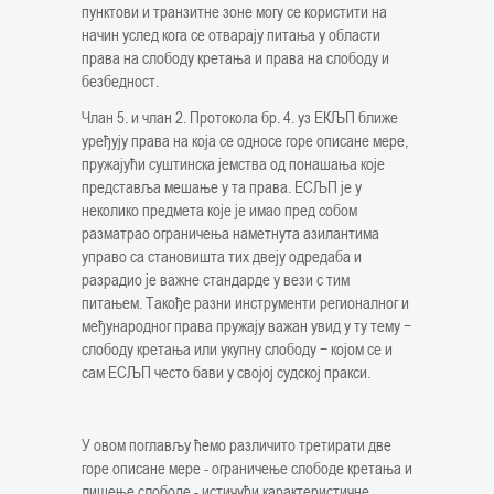
пунктови и транзитне зоне могу се користити на
начин услед кога се отварају питања у области
права на слободу кретања и права на слободу и
безбедност.
Члан 5. и члан 2. Протокола бр. 4. уз ЕКЉП ближе
уређују права на која се односе горе описане мере,
пружајући суштинска јемства од понашања које
представља мешање у та права. ЕСЉП је у
неколико предмета које је имао пред собом
разматрао ограничења наметнута азилантима
управо са становишта тих двеју одредаба и
разрадио је важне стандарде у вези с тим
питањем. Такође разни инструменти регионалног и
међународног права пружају важан увид у ту тему −
слободу кретања или укупну слободу − којом се и
сам ЕСЉП често бави у својој судској пракси.
У овом поглављу ћемо различито третирати две
горе описане мере - ограничење слободе кретања и
лишење слободе - истичући карактеристичне