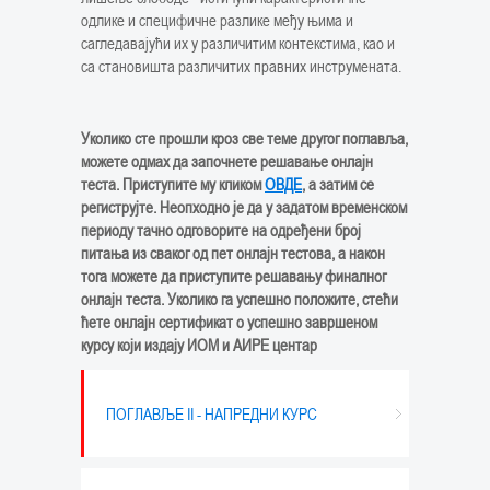
одлике и специфичне разлике међу њима и
сагледавајући их у различитим контекстима, као и
са становишта различитих правних инструмената.
Уколико сте прошли кроз све теме другог поглавља,
можете одмах да започнете решавање онлајн
теста. Приступите му кликом
ОВДЕ
, а затим се
региструјте. Неопходно је да у задатом временском
периоду тачно одговорите на одређени број
питања из сваког од пет онлајн тестова, а након
тога можете да приступите решавању финалног
онлајн теста. Уколико га успешно положите, стећи
ћете онлајн сертификат о успешно завршеном
курсу који издај
у
ИОМ и
АИРЕ центар
ПОГЛАВЉЕ II - НАПРЕДНИ КУРС