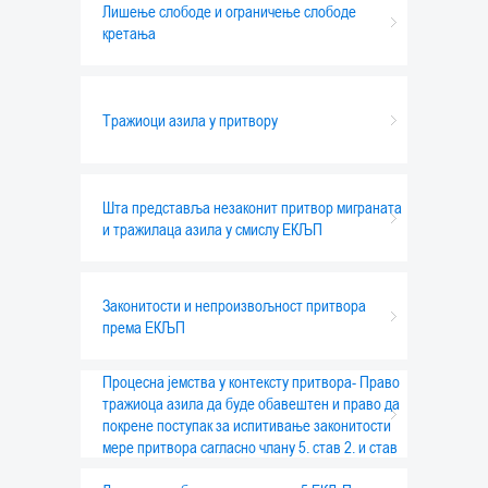
Лишење слободе и ограничење слободе
кретања
Тражиоци азила у притвору
Шта представља незаконит притвор миграната
и тражилаца азила у смислу ЕКЉП
Законитости и непроизвољност притвора
према ЕКЉП
Процесна јемства у контексту притвора- Право
тражиоца азила да буде обавештен и право да
покрене поступак за испитивање законитости
мере притвора сагласно члану 5. став 2. и став
4. ЕКЉП