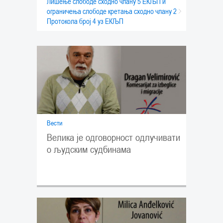
Лишење слободе сходно члану 5 ЕКЉП и
ограничења слободе кретања сходно члану 2
Протокола број 4 уз ЕКЉП
Вести
Велика је одговорност одлучивати
о људским судбинама