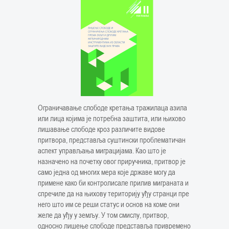
Ограничавање слободе кретања тражилаца азила
или лица којима је потребна заштита, или њихово
лишавање слободе кроз различите видове
притвора, представља суштински проблематичан
аспект управљања миграцијама. Као што је
назначено на почетку овог приручника, притвор је
само једна од многих мера које државе могу да
примене како би контролисале прилив миграната и
спречиле да на њихову територију уђу странци пре
него што им се реши статус и основ на коме они
желе да уђу у земљу. У том смислу, притвор,
односно лишење слободе представља привремено