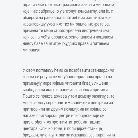
ограничење кретања тражилаца азила и миграната,
које није забрањено у апсолутном смислу, али је, с
обзиром на рањивост и потребе за заштитом које
карактеришу учеснике тих миграционих кретања,
примена те мере строго уређена инструментима
који се на међународном, регионалном и локалном
нивоу баве заштитом људских права и питањем
миграција.
У овом поглављу ћемо се позабавити стандардима
којима се регулише могућност државних органа да
примењују мере којима мигранти бивају лишени
слободе или им се ограничава слобода кретања.
Пошто се пракса држава у том домену разликује, те
мере се могу спроводити у званичним центрима за
притвор или на другим локацијама на којима се
налазе притворски центри или објекти који су
прилагођени конкретним потребама таквих
центара. Слично томе, и полицијске станице,
бродови, луке, пунктови за искрцавање, погранични