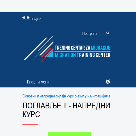
|
English
Главни мени
Основни и напредни онлајн курс о азилу и миграцијама
ПОГЛАВЉЕ II - НАПРЕДНИ
КУРС