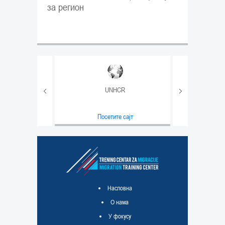
за регион
UNHCR
т
Посетите сајт
равде
т
Насловна
О нама
У фокусу