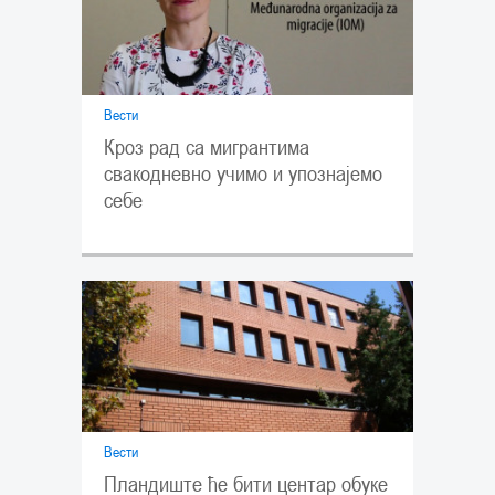
Вести
Кроз рад са мигрантима
свакодневно учимо и упознајемо
себе
Вести
Пландиште ће бити центар обуке