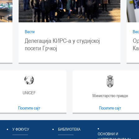
Вести
Вес
Делегација КИРС-а у студијској
Од
посети Грчкој
Ка
UNICEF
Министарство правде
Посетите сајт
Посетите сајт
У ФОКУСУ
БИБЛИОТЕКА
ОСНОВНИ И