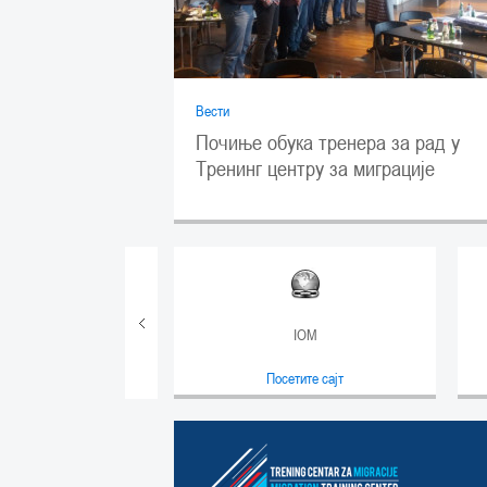
Вести
Почиње обука тренера за рад у
Тренинг центру за миграције
КИРС
IOM
сетите сајт
Посетите сајт