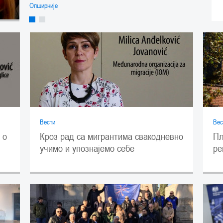
Опширније
Вести
Вес
Кроз рад са мигрантима свакодневно
 о
Пл
учимо и упознајемо себе
ре