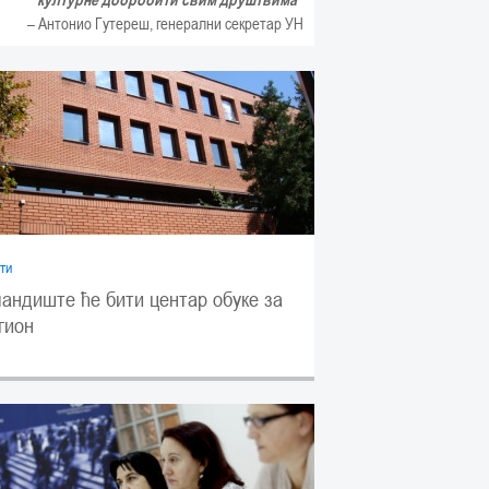
– Антонио Гутереш, генерални секретар УН
ти
андиште ће бити центар обуке за
гион