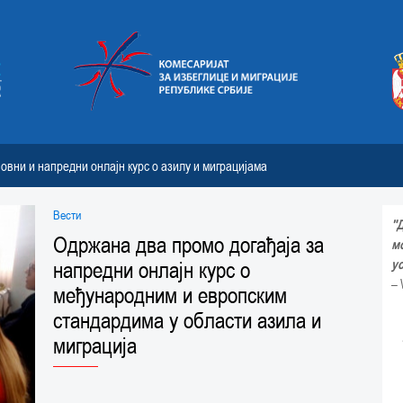
овни и напредни онлајн курс о азилу и миграцијама
Вести
"
Одржана два промо догађаја за
м
у
напредни онлајн курс о
– 
међународним и европским
стандардима у области азила и
миграција