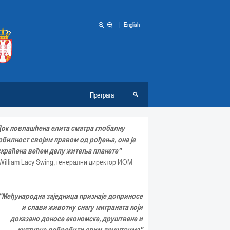
|
English
Док повлашћена елита сматра глобалну
обилност својим правом од рођења, она је
скраћена већем делу житеља планете"
William Lacy Swing, генерални директор ИОМ
"Међународна заједница признаје доприносе
и слави животну снагу миграната који
доказано доносе економске, друштвене и
културне добробити свим друштвима"