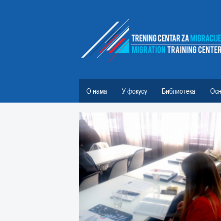
О нама
У фокусу
Библиотека
Осн