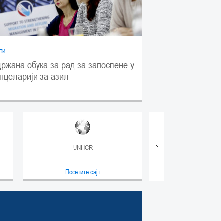
ти
ржана обука за рад за запослене у
нцеларији за азил
UNHCR
КИРС
Посетите сајт
Посетите с