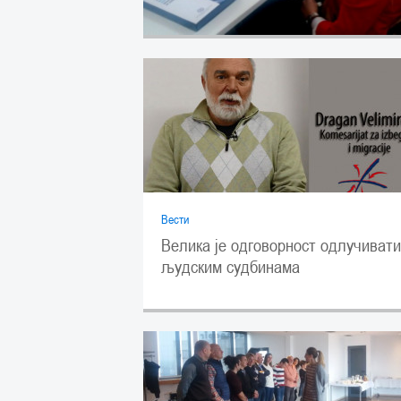
Вести
Велика је одговорност одлучивати
људским судбинама