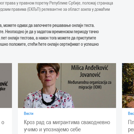
ног права у правном поретку Републике Србије, положај странаца
људским правима (ЕКЉП) релевантне за област азила у домаћим
а, можете одмах да започнете решавање онлајн теста.
ујте. Неопходно је да у задатом временском периоду тачно
 пет онлајн тестова, а након тога можете да приступите
ешно положите, стећи ћете онлајн сертификат о успешно
Вести
Вес
Кроз рад са мигрантима свакодневно
 о
Пл
учимо и упознајемо себе
ре