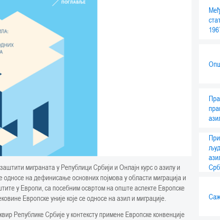
Међ
ста
196
Опш
Пра
пра
ази
При
људ
ази
Срб
заштити миграната у Републици Србији и Онлајн курс о азилу и
се односе на дефинисање основних појмова у области миграција и
штите у Европи, са посебним освртом на опште аспекте Европске
Саж
ковине Европске уније које се односе на азил и миграције.
квир Републике Србије у контексту примене Европске конвенције