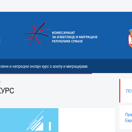
овни и напредни онлајн курс о азилу и миграцијама
а
КУРС
ПО
Пра
Евр