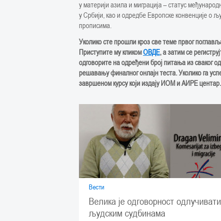
у материји азила и миграција – статус међународ
у Србији, као и одредбе Европске конвенције о 
прописима.
Уколико сте прошли кроз све теме првог поглављ
Приступите му кликом
ОВДЕ
, а затим се регистр
одговорите на одређени број питања из сваког од
решавању финалног онлајн теста. Уколико га усп
завршеном курсу који издај
у
ИОМ и
АИРЕ центар.
Вести
Велика је одговорност одлучивати
људским судбинама