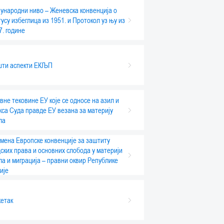
ународни ниво – Женевска конвенција о
тусу избеглица из 1951. и Протокол уз њу из
7. године
ти аспекти ЕКЉП
вне тековине ЕУ које се односе на азил и
кса Суда правде ЕУ везана за материју
ла
мена Европске конвенције за заштиту
ских права и основних слобода у материји
ла и миграција – правни оквир Републике
ије
етак