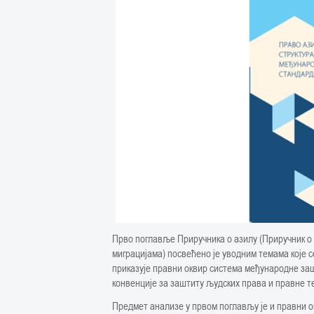
Прво поглавље Приручника о азилу (Приручник о 
миграцијама) посвећено је уводним темама које 
приказује правни оквир система међународне за
конвенције за заштиту људских права и правне те
Предмет анализе у првом поглављу је и правни о