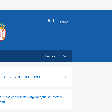
|
English
ГЛАВЉЕ I - ОСНОВНИ КУРС
вни оквир система међународне заштите у
опи