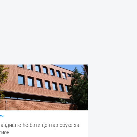
ти
андиште ће бити центар обуке за
гион