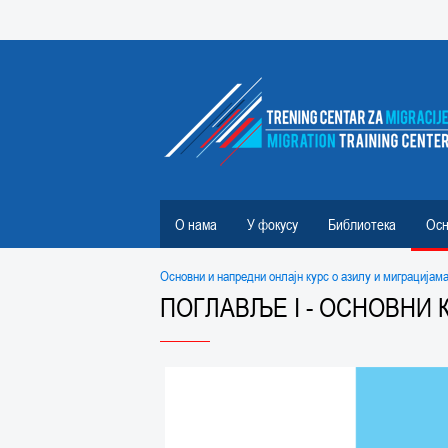
О нама
У фокусу
Библиотека
Осн
Основни и напредни онлајн курс о азилу и миграцијам
ПОГЛАВЉЕ I - ОСНОВНИ 