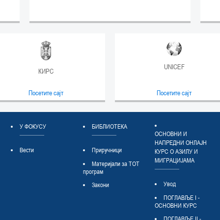
UNICEF
КИРС
Посетите сајт
Посетите сајт
У ФОКУСУ
БИБЛИОТЕКА
ОСНОВНИ И
НАПРЕДНИ ОНЛАЈН
Вести
Приручници
КУРС О АЗИЛУ И
МИГРАЦИЈАМА
Материјали за ТОТ
програм
Увод
Закони
ПОГЛАВЉЕ I -
ОСНОВНИ КУРС
ПОГЛАВЉЕ II -