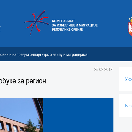
овни и напредни онлајн курс о азилу и миграцијама
25.02.2018.
обуке за регион
У ф
Вес