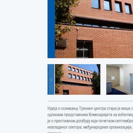
Идеја о оснивању Тренинг центра стара је више 
одлазака представника Комесаријата за избеглиц
је о престижном догађају који почетком септембр
невладиног сектора, међународних организација,