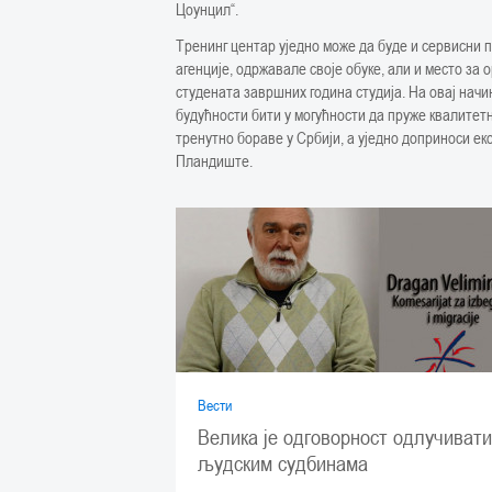
Цоунцил“.
Тренинг центар уједно може да буде и сервисни п
агенције, одржавале своје обуке, али и место за
студената завршних година студија. На овај начи
будућности бити у могућности да пруже квалитетн
тренутно бораве у Србији, а уједно доприноси ек
Пландиште.
Вести
Велика је одговорност одлучивати
људским судбинама