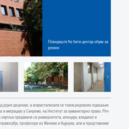
Пландиште ће бити центар обуке за
регион
од једне деценије, а искристалисала се током редовних годишњих
е и миграције у Санремо, на Институт за хуманитарно право. Реч
а окупља предаваче са универзитета, агенција, владиног и
 правосуђа, професоре из Женеве и Њујорка, али и представнике