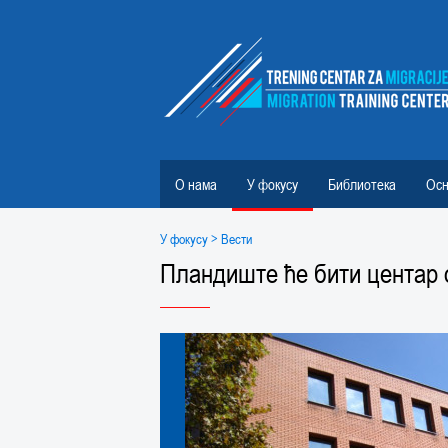
О нама
У фокусу
Библиотека
Осн
У фокусу
> Вести
Пландиште ће бити центар 