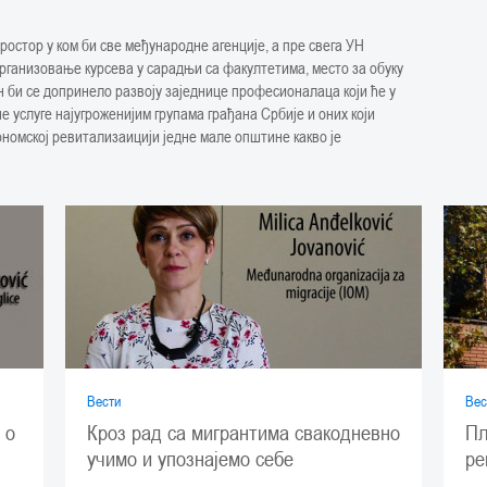
ростор у ком би све међународне агенције, а пре свега УН
 организовање курсева у сарадњи са факултетима, место за обуку
н би се допринело развоју заједнице професионалаца који ће у
е услуге најугроженијим групама грађана Србије и оних који
ономској ревитализаицији једне мале општине какво је
Вести
Вес
Кроз рад са мигрантима свакодневно
 о
Пл
учимо и упознајемо себе
ре