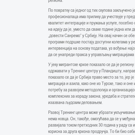
региона.
По повратку са једног од тих скупова закључено ј
професионалаца има прилику да учествује у пред
квалитет интеграције и пружања услуге, посебно
на идеју да је, уместо да сваке године једна или 
„довести Санремо“ у Србију. На овај начин се об
програми подршке постају доступни колегама у р
интервенција на основу података, уз вођење најзн
да се унапреди пракса у управљању миграцијама 
У јеку мигрантске кризе показало се да је регион
одржавати у Тренинг центру у Пландишту, направ
показало се да је Србија право место за то, јер
миграција и азила, како оне из Турске, тако и он
потребу за развојем методологија и организацијо
комплексних за израду закона, уредаба и стратегиј
изазвана људским деловањем.
Развој Тренинг центра може убрзати укључивање
нема новца. Он, такође, омогућава да се у међуна
развијала током претходних 30 година у раду са
корисна за друга кризна продручја. То би био оз