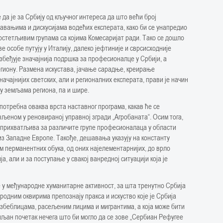
е да је за Србију од кључног интереса да што већи број
авањима и дискусијама водећих експерата, како би се унапредио
 остетљивим групама са којима Комесаријат ради. Тако се дошло
две особе путују у Италију, далеко јефтиније и сврсисходније
езбеђује значајнија подршка за професионалце у Србији, а
егиону. Размена искустава, јачање сарадње, креирање
ачајнијих светских, али и регионалних експерата, прави је начин
у земљама региона, па и шире.
у потребна оваква врста наставног програма, какав ће се
љеном у реновираној управној згради „Агробаната“. Осим тога,
 је прихватљива за различите групе професионалаца у области
е из Западне Европе. Такође, дешавања указују на константу
м перманентних обука, од оних најелементарнијих, до врло
а, али и за поступање у свакој ванредној ситуацији која је
 у међународне хуманитарне активност, за шта тренутно Србија
родним оквирима препознају пракса и искуство које је Србија
 избеблицама, расељеним лицима и мигрантима, а која може бити
биљан почетак нечега што би могло да се зове „Сербиан Рефугее