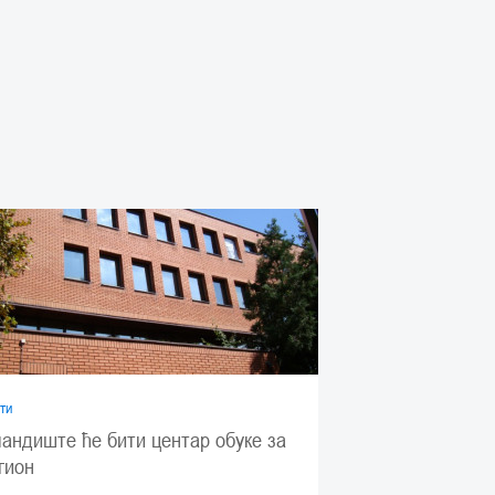
ти
андиште ће бити центар обуке за
гион