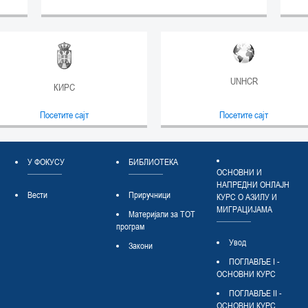
UNHCR
КИРС
Посетите сајт
Посетите сајт
У ФОКУСУ
БИБЛИОТЕКА
ОСНОВНИ И
НАПРЕДНИ ОНЛАЈН
Вести
Приручници
КУРС О АЗИЛУ И
МИГРАЦИЈАМА
Материјали за ТОТ
програм
Увод
Закони
ПОГЛАВЉЕ I -
ОСНОВНИ КУРС
ПОГЛАВЉЕ II -
ОСНОВНИ КУРС