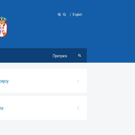
|
English
окусу
ти