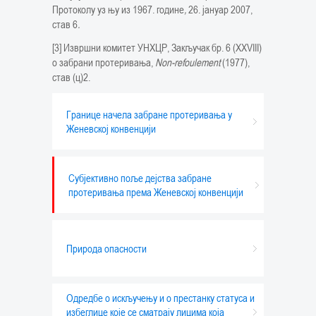
Протоколу уз њу из 1967. године
,
26. јануар 2007,
став 6
.
[3] Извршни комитет УНХЦР, Закључак бр. 6 (XXVIII)
о забрани протеривања,
Non-refoulement
(1977),
став (ц)2.
Границе начела забране протеривања у
Женевској конвенцији
Субјективно поље дејства забране
протеривања према Женевској конвенцији
Природа опасности
Одредбе о искључењу и о престанку статуса и
избеглице које се сматрају лицима која