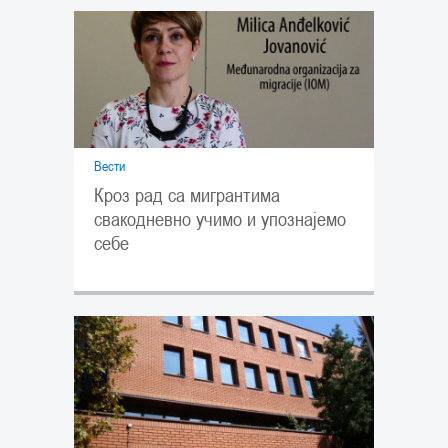
Вести
Кроз рад са мигрантима
свакодневно учимо и упознајемо
себе