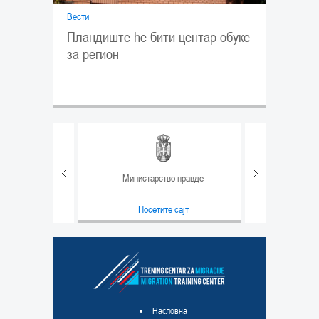
Вести
Пландиште ће бити центар обуке
за регион
Министарство правде
т
Посетите сајт
т
Насловна