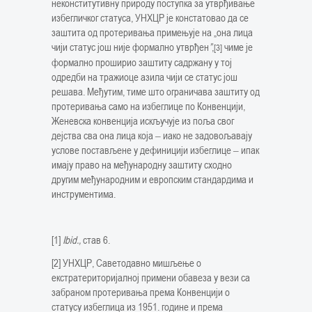
неконститутивну природу поступка за утврђивање
избегличког статуса, УНХЦР је констатовао да се
заштита од протеривања примењује на „она лица
чији статус још није формално утврђен
”
,
чиме је
[3]
формално проширио заштиту садржану у тој
одредби на тражиоце азила чији се статус још
решава. Међутим, тиме што ограничава заштиту од
протеривања само на избеглице по Конвенцији,
Женевска конвенција искључује из поља свог
дејства сва она лица која ‒ иако не задовољавају
услове постављене у дефиницији избеглице ‒ ипак
имају право на међународну заштиту сходно
другим међународним и европским стандардима и
инструментима.
[1]
Ibid.,
став 6.
[2] УНХЦР, Саветодавно мишљење о
екстратериторијалној примени обавеза у вези са
забраном протеривања према Конвенцији о
статусу избеглица из 1951. године и према