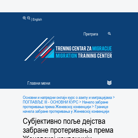
|
English
Главни мени
Основни и напредни онлајн курс о азилу и миграцијама
>
ПОГЛАВЉЕ III - ОСНОВНИ КУРС
> Начело забране
протеривања према Женевској конвенцији
> Границе
начела забране протеривања у Женевској конвенцији
Субјективно поље дејства
забране протеривања према