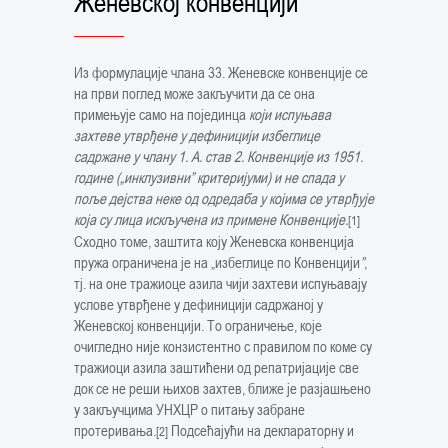
Женевској конвенцији
Из формулације члана 33. Женевске конвенције се
на први поглед може закључити да се она
примењује само на појединца
који испуњава
захтеве утврђене у дефиницији избеглице
садржане у члану 1. А. став 2. Конвенције из 1951.
године („инклузивни” критеријуми) и не спада у
поље дејства неке од одредаба у којима се утврђује
која су лица искључена из примене Конвенције.
[1]
Сходно томе, заштита коју Женевска конвенција
пружа ограничена је на „избеглице по Конвенцији
”
,
тј. на оне тражиоце азила чији захтеви испуњавају
услове утврђене у дефиницији садржаној у
Женевској конвенцији. То ограничење, које
очигледно није конзистентно с правилом по коме су
тражиоци азила заштићени од репатријације све
док се не реши њихов захтев, ближе је разјашњено
у закључцима УНХЦР о питању забране
протеривања.
Подсећајући на деклараторну и
[2]