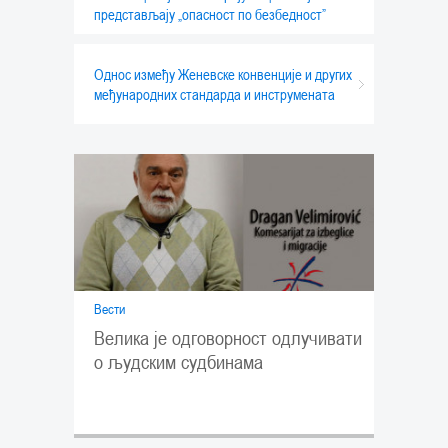
представљају „опасност по безбедност”
Однос између Женевске конвенције и других
међународних стандарда и инструмената
Вести
Велика је одговорност одлучивати
о људским судбинама