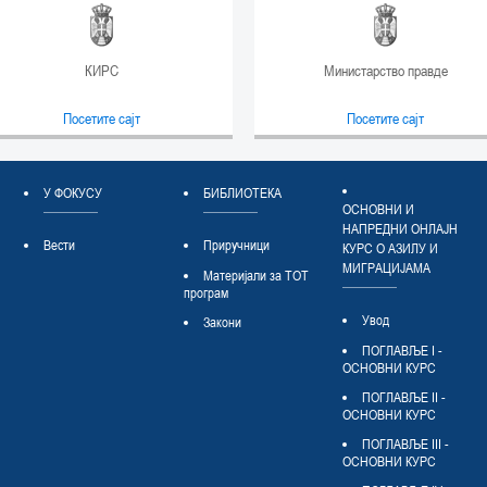
КИРС
Министарство правде
Посетите сајт
Посетите сајт
У ФОКУСУ
БИБЛИОТЕКА
ОСНОВНИ И
НАПРЕДНИ ОНЛАЈН
Вести
Приручници
КУРС О АЗИЛУ И
МИГРАЦИЈАМА
Материјали за ТОТ
програм
Увод
Закони
ПОГЛАВЉЕ I -
ОСНОВНИ КУРС
ПОГЛАВЉЕ II -
ОСНОВНИ КУРС
ПОГЛАВЉЕ III -
ОСНОВНИ КУРС