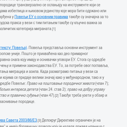
 породице трансверзално се ослањају на инструменте који се
ицама избеглица и њиховом јединству које мора бити одржано или
врђена у
Повељи ЕУ о основним правима
такође су значајна за то
удска пракса у вези с тим питањем такође су кључно важна за
зличитих категорија миграната.
[1]
тексту: Повеља)
. Повеља представља основни инструмент за
опске уније. Пошто је прихваћена као део примарног
авна снага коју имају и оснивачки уговори ЕУ. Стога су одредбе
чењу и примени законодавства ЕУ. То, за потребе овог поглавља,
итања миграција и азила. Када разматрамо питања у вези са
и којима се придаје велики значај како у међународном, тако и у
одредбе Повеље:
Право на поштовање породичног живота
(члан 7);
бољих интереса детета
(члан 24. став 2);
право на добру управу
ство и правично суђење
(члан 47).
Такође треба узети у обзир и
[2]
а заснивање породице.
ива Савета 2003/86/EЗ
.
Делокруг Директиве ограничен је на
[3]
аве” и
имају боравишну дозволу коју је издала држава чланица с