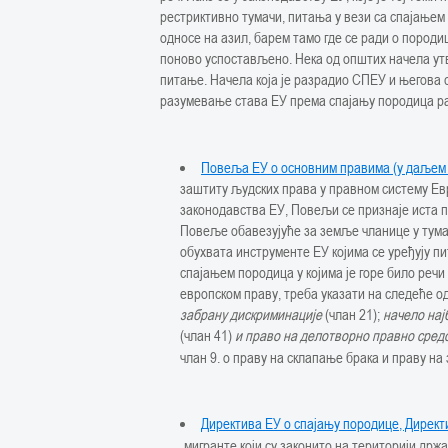
рестриктивно тумачи, питања у вези са спајањем
односе на азил, барем тамо где се ради о пород
поново успостављено. Нека од општих начела ут
питање. Начела која је разрадио СПЕУ и његова с
разумевање става ЕУ према спајању породица ра
Повеља ЕУ о основним правима (у даљем 
заштиту људских права у правном систему Евр
законодавства ЕУ, Повељи се признаје иста пр
Повеље обавезујуће за земље чланице у тума
обухвата инструменте ЕУ којима се уређују п
спајањем породица у којима је горе било речи 
европском праву, треба указати на следеће 
забрану дискриминације
(члан 21);
начело нај
(члан 41)
и право на делотворно правно сред
члан 9. o праву на склапање брака и праву н
Директива ЕУ о спајању породице, Директ
„мигранте који су законито на територији држ