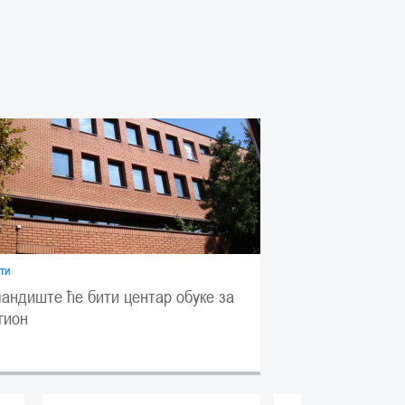
ти
андиште ће бити центар обуке за
гион