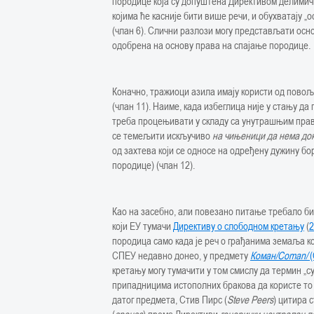
породице која су допуштена Директивом делимич
којима ће касније бити више речи, и обухватају „
(члан 6). Слични разлози могу представљати осн
одобрена на основу права на спајање породице.
Коначно, тражиоци азила имају користи од повољн
(члан 11). Наиме, када избеглица није у стању да
треба процењивати у складу са унутрашњим право
се темељити искључиво
на чињеници да нема до
од захтева који се односе на одређену дужину бо
породице) (члан 12).
Као на засебно, али повезано питање требало би
који ЕУ тумачи
Директиву о слободном кретању
(
2
породица само када је реч о грађанима земаља кој
СПЕУ недавно донео, у предмету
Коман/Coman/
(
кретању могу тумачити у том смислу да термин „
припадницима истополних бракова да користе то 
датог предмета, Стив Пирс (
Steve Peers
) цитира 