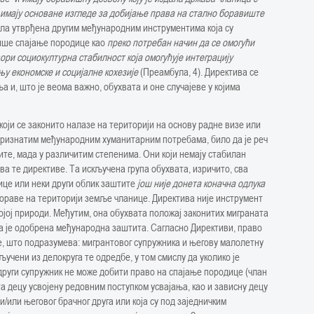
 имају основане изгледе за добијање права на стално боравиште
ела утврђена другим међународним инструментима која су
ише спајање породице као
преко потребан начин да се омогући
ори социокултурна стабилност која омогућује интеграцију
у економске и социјалне кохезије
(Преамбула, 4). Директива се
 и, што је веома важно, обухвата и оне случајеве у којима
 који се законито налазе на територији на основу радне визе или
 признатим међународним хуманитарним потребама, било да је реч
те, мада у различитим степенима. Они који немају стабилан
ва те директиве. Та искључена група обухвата, изричито, сва
ице или неки други облик заштите
још није донета коначна одлука
бораве на територији земље чланице. Директива није инструмент
својој природи. Међутим, она обухвата положај законитих миграната
а је одобрена међународна заштита. Сагласно Директиви, право
е, што подразумева: мигрантовог супружника и његову малолетну
ључени из делокруга те одредбе, у том смислу да уколико је
други супружник не може добити право на спајање породице (члан
та децу усвојену редовним поступком усвајања, као и зависну децу
/или његовог брачног друга или која су под заједничким