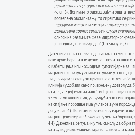
роком важења од годину или више дана и који
(члан 3). Делимично одражавајући општа нач
посвећена овом питању, та директива дефин
породични живот
и меру која
помаже да се ств
држављана трећих земаља
и с
лужи унапређењ
односи на различите фазе миграторног кретања
„породица долази заједно” (Преамбула, 7).
Директива се, као таква, односи како на мигранте
неке друге боравишне дозволе, тако и на лица с
о избеглицама или носиоцима супсидијарне зашти
миграциони статус у земљи не улазе у поље дејст
лица о чијем захтеву за признање статуса избегл
или која су добила само привремену дозволу да 
који је „специфичан за азил”, већ је општија по 
у земљама чланицама, укључујући она лица којим
на спајање породице имају чланови уже породиц
децу (члан 4). Полигамни бракови су изричито иск
мигрант (спонзор) већ ожењен у земљи боравка, 
4.4). Директива се тумачи у том смислу да обухва
која су под искључивим старатељством спонзора и