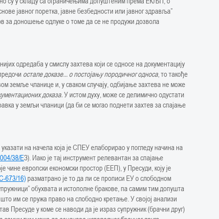
но су у складу са ограничењима допуштеним према ЕКЉП, о
основе јавног поретка, јавне безбедности или јавног здравља”
ов за доношење одлуке о томе да се не продужи дозвола
ијих одредаба у смислу захтева који се односе на документацију
 предочи
остале доказе... о постојању породичног односа
, то такође
м земље чланице и, у сваком случају, одбијање захтева не може
кументационих доказа.
У истом духу, може се делимично одустати
равка у земљи чланици (да би се могао поднети захтев за спајање
 указати на начела која је СПЕУ елаборирао у погледу начина на
004/38/E
З). Иако је тај инструмент релевантан за спајање
е чине европски економски простор (ЕЕП), у Пресуди, коју је
C-673/16)
разматрано је то да ли се прописи ЕУ о слободном
супружници” обухвата и истополне бракове, па самим тим допушта
што им се пружа право на слободно кретање. У својој анализи
став Пресуде у коме се наводи да је израз супружник (брачни друг)