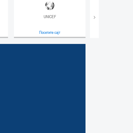
UNICEF
UNHC
Посетите сајт
Посетите с