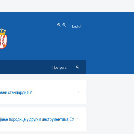
|
English
вни стандарди ЕУ
јање породице у другим инструментима ЕУ