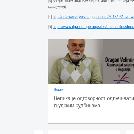
[3] За детаљну анализу Директиве такође види 
наведено
]
.
[4]
http://eulawanalysis.blogspot.com/2018/06/love-w
[5]
https://www.ilga-europe.org/sites/default/files/dir
Вести
Велика је одговорност одлучивати
људским судбинама