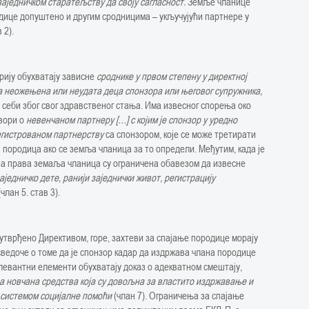
 заједничком старатељству да своју сагласност.
Земље чланице
одице допуштено и другим сродницима – укључујући партнере у
 2).
орију обухватају зависне
сроднике у првом степену у директној
а неожењена или неудата деца спонзора или његовог супружника,
 о себи због свог здравственог стања. Има извесног спорења око
овори о
невенчаном партнеру […] с којим је спонзор у уредно
егистрованом партнерству
са спонзором, које се може третирати
 породица ако се земља чланица за то определи. Међутим, када је
на права земаља чланица су ограничена обавезом да извесне
аједничко дете, ранији заједнички живот, регистрацију
(члан 5. став 3).
о утврђено Директивом, горе, захтеви за спајање породице морају
ведоче о томе да је спонзор кадар да издржава члана породице
елевантни елементи обухватају доказ о адекватном смештају,
а новчана средства која су довољна за властито издржавање и
 системом социјалне помоћи
(члан 7). Ограничења за спајање