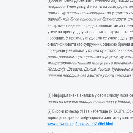
(
spouse
) према Директиви
генерички неутралан п
грађанина Уније
указујући на то да
иако Директив
примењују сопствено законодавство у прихвату ч
одредбу која би се односила на брачног друга, ш
инструмент није непосредно релевантан за траж
утиче на приступ других правних инструмената Е
породице. У пракси, у студијама се указује да у 
оквалификовати као супружник, односно брачни д
појединце у земљама у којима су истополни брак
регистрованим партнерствима који укључују исто
имиграционим питањима када је реч о венчаним и
Холандија, Шведска, Данска, Финска, Уједињено 
чланове породице без заштите у оним земљама чл
[1] Информативна анализа у овом смислу може се
права на спајање породице избеглица у Европи,
[2] Високи комесар УН за избеглице (УНХЦР), „Ос
којима је потребна међународна заштита у контек
www.refworld.org/docid/5a902a9b4.html