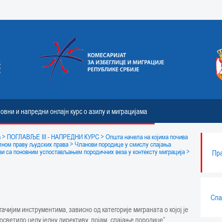
овни и напредни онлајн курс о азилу и миграцијама
а
> ПОГЛАВЉЕ III - НАПРЕДНИ КУРС
> Општа начела на којима почива
лном праву људских права
> Чланови породице у смислу спајања
ези са поновним успостављањем породичних веза у контексту миграција
>
Пра
Спа
ачијим инструментима, зависно од категорије миграната о којој је
 посветило целу једну директиву, појам „спајање породице”