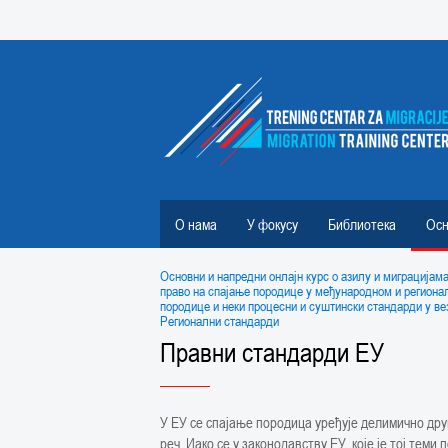
О нама
У фокусу
Библиотека
Осн
Основни и напредни онлајн курс о азилу и миграцијам
право на спајање породице у међународном и региона
породице и неки процесни и суштински стандарди у в
Регионални стандарди
Правни стандарди ЕУ
У ЕУ се спајање породица уређује делимично друг
реч. Иако се у законодавству ЕУ, које је тој теми