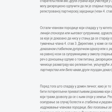
старатељством ако
друга страна која учествује у
могу дискреционо одлучити да ли је спајање пор
регистрованој партнерској заједници (члан 4. став
Остали чланови породице који спадају у ту катег
линији спонзора или његовог супружника, одрасл
за које је доказано да нису у стању да се старају
тумачења члана 4. став 3. Директиве, у коме се г
доказаном стабилном дугорочном односу
или о
р
на равној нози са супружницима у смислу спајања
реч о доношењу одлуке о том питању, дискрецио
чиниоце разматрају као релевантне, укључујући
з
партнерства или било какав други поуздан доказ
Поред тога што спадају у домен личног, како је т
бити поткрепљени прихватљивим доказима који с
који тражи дозволу да се с њим споји у земљи. Р
осигурање за случај болести и
стабилна и редовн
издржавање чланова породице, без посезања за