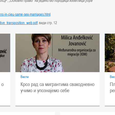
УНХЦР,
„Основно право” на јединство породица избеглица
[
горе
ins-in-cjeu-same-sex-marriages.html
ective_transposition_web.pdf
, види стр. 12
Вести
Вес
Кроз рад са мигрантима свакодневно
 о
Пл
учимо и упознајемо себе
ре