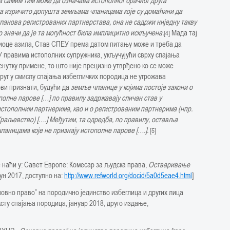
а самим тим може да означава истополног брачног друга
а изричито допушта земљама чланицама које су домаћини да
ланова регистрованих партнерстава, она не садржи ниједну такву
то значи да је та могућност била имплицитно искључена.
Мада тај
[4]
иоце азила, Став СПЕУ према датом питању може и треба да
У правима истополних супружника, укључујући сврху спајања
тренутку примене, то што није прецизно утврђено ко се може
руг у смислу спајања избегличких породица не угрожава
ови признати, будући да
земље чланице у којима постоје закони о
полне парове […] по правилу задржавају сличан став у
стополним партнерима, као и о регистрованим партнерима (нпр.
Краљевство) [….] Међутим, та одредба, по правилу, оставља
аницама које не признају истополне парове [….].
[5]
 наћи у: Савет Европе: Комесар за људска права,
Остваривање
јун 2017, доступно на:
http://www.refworld.org/docid/5a0d5eae4.html
]
новно право” на породично јединство избеглица и других лица
сту спајања породица, јануар 2018, друго издање,